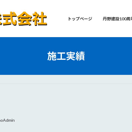
トップページ
丹野建設100周
施工実績
noAdmin