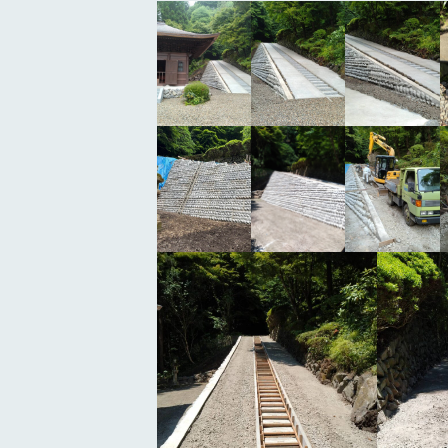
新
日
時
: