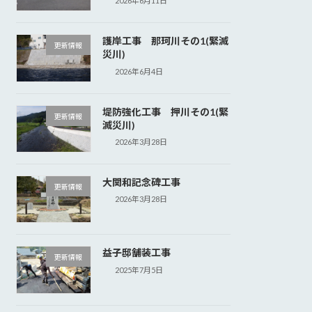
2026年6月11日
護岸工事 那珂川その1(緊滅
更新情報
災川)
2026年6月4日
堤防強化工事 押川その1(緊
更新情報
滅災川)
2026年3月28日
大関和記念碑工事
更新情報
2026年3月28日
益子邸舗装工事
更新情報
2025年7月5日