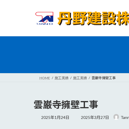
コ
ナ
ン
ビ
テ
ゲ
ン
ー
ツ
シ
へ
ョ
ス
ン
キ
に
ッ
移
プ
動
HOME
施工実績
施工実績
雲巌寺擁壁工事
雲巌寺擁壁工事
最
2025年1月24日
2025年3月27日
Tan
終
更