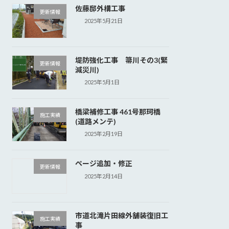
佐藤邸外構工事
更新情報
2025年5月21日
堤防強化工事 箒川その3(緊
更新情報
減災川)
2025年5月1日
橋梁補修工事 461号那珂橋
施工実績
(道路メンテ)
2025年2月19日
ページ追加・修正
更新情報
2025年2月14日
市道北滝片田線外舗装復旧工
施工実績
事